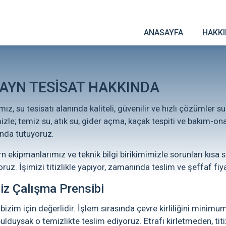
ANASAYFA
HAKK
ZAYN TESİSAT HAKKINDA
ız, su tesisatı alanında kaliteli, güvenilir ve hızlı çözümle
izle; temiz su, atık su, gider açma, kaçak tespiti ve bakım-
nda tutuyoruz.
 ekipmanlarımız ve teknik bilgi birikimimizle sorunları kısa s
oruz. İşimizi titizlikle yapıyor, zamanında teslim ve şeffaf fiy
z Çalışma Prensibi
 bizim için değerlidir. İşlem sırasında çevre kirliliğini minimu
bulduysak o temizlikte teslim ediyoruz. Etrafı kirletmeden, titiz