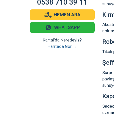
0538 710 39 11
sunuy
Kır
HEMEN ARA
Akusti
WHATSAPP
noktas
Kartal'da Neredeyiz?
Rob
Haritada Gör →
Tıkalı
Şeff
Sürpri
paylaş
sunuy
Kaps
Sadece
uzmanl