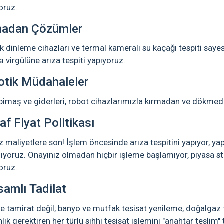
oruz.
madan Çözümler
k dinleme cihazları ve termal kameralı su kaçağı tespiti sayes
ı virgülüne arıza tespiti yapıyoruz.
otik Müdahaleler
 pimaş ve giderleri, robot cihazlarımızla kırmadan ve dökmed
af Fiyat Politikası
z maliyetlere son! İşlem öncesinde arıza tespitini yapıyor, yapıl
ıyoruz. Onayınız olmadan hiçbir işleme başlamıyor, piyasa sta
oruz.
amlı Tadilat
 tamirat değil; banyo ve mutfak tesisat yenileme, doğalgaz te
ık gerektiren her türlü sıhhi tesisat işlemini "anahtar teslim" t