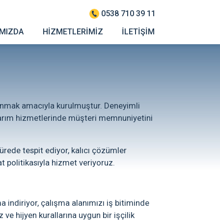
0538 710 39 11
IMIZDA
HİZMETLERİMİZ
İLETİŞİM
r sunmak amacıyla kurulmuştur. Deneyimli
onarım hizmetlerinde müşteri memnuniyetini
ürede tespit ediyor, kalıcı çözümler
at politikasıyla hizmet veriyoruz.
ma indiriyor, çalışma alanımızı iş bitiminde
 ve hijyen kurallarına uygun bir işçilik