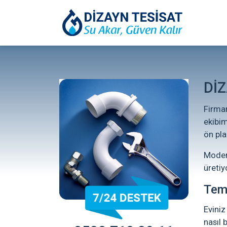
Dİ
Firmam
ekibim
ön pla
Modern
üretiy
Temi
Eviniz
nasıl 