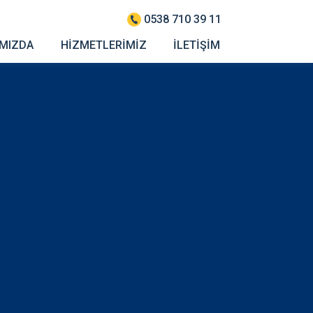
0538 710 39 11
IMIZDA
HİZMETLERİMİZ
İLETİŞİM